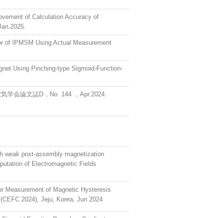
ovement of Calculation Accuracy of
Jan.2025.
or of IPMSM Using Actual Measurement
net Using Pinching-type Sigmoid-Function-
D，No. 144 ，Apr.2024.
ith weak post-assembly magnetization
putation of Electromagnetic Fields
for Measurement of Magnetic Hysteresis
 (CEFC 2024), Jeju, Korea, Jun 2024