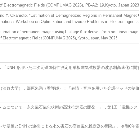
n of Electromagnetic Fields (COMPUMAG 2023), PB-A2: 19,Kyoto, Japan 2023
d Y. Okamoto, “Estimation of Demagnetized Regions in Permanent Magnet U
ernational Workshop on Optimization and Inverse Problems in Electromagnet
stimation of permanent magnetusing leakage flux derived from nonlinear magneti
of Electromagnetic Fields(COMPUMAG 2023), Kyoto, Japan, May 2023.
：「DNN を用いた二次元磁気特性測定用単板磁気試験器の波形制高速化に関
（法政大学），郷原朱満（看護師）：「表情・音声を用いた介護ベッドの制御
ムについて一永久磁石磁化状態の高速推定器の開発一」，第1回「電機システム
基板とDNN の連携による永久磁石の高速磁化推定器の開発」、令和6年電気学