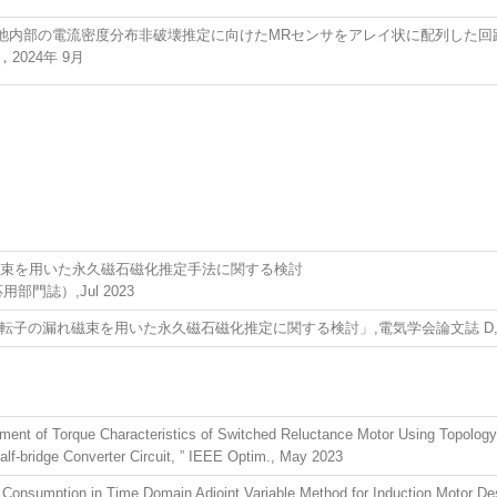
池内部の電流密度分布非破壊推定に向けたMRセンサをアレイ状に配列した回
2024年 9月
 回転子の漏れ磁束を用いた永久磁石磁化推定手法に関する
門誌）,Jul 2023
束を用いた永久磁石磁化推定に関する検討」,電気学会論文誌 D, Vol. 143, No.
ent of Torque Characteristics of Switched Reluctance Motor Using Topology
lf-bridge Converter Circuit, ” IEEE Optim., May 2023
 Consumption in Time Domain Adjoint Variable Method for Induction Motor De