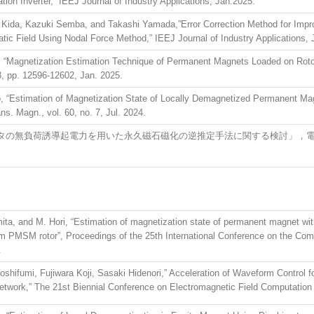
ion Inverter,” IEEJ Journal of Industry Applications, Jan.2025.
Kida, Kazuki Semba, and Takashi Yamada,”Error Correction Method for Impr
tic Field Using Nodal Force Method,” IEEJ Journal of Industry Applications, 
 “Magnetization Estimation Technique of Permanent Magnets Loaded on Rot
3, pp. 12596-12602, Jan. 2025.
 “Estimation of Magnetization State of Locally Demagnetized Permanent Mag
s. Magn., vol. 60, no. 7, Jul. 2024.
負荷誘導起電力を用いた永久磁石磁化の逆推定手法に関する検討」，電気学会論文誌
ta, and M. Hori, “Estimation of magnetization state of permanent magnet w
rom PMSM rotor”, Proceedings of the 25th International Conference on the Com
.
hifumi, Fujiwara Koji, Sasaki Hidenori,” Acceleration of Waveform Control 
etwork,” The 21st Biennial Conference on Electromagnetic Field Computation