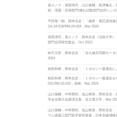
崔エノク，渥美瑛司，山口俊輔，島津颯太，岡
粉・浸透・目視部門/痛れ試験部門合同シンポジウ
平田竜一朗，岡本吉史：「磁界・電圧源強連
SA-24-018/RM-24-018，Mar 2024
渥美瑛司，雀エノク，岡本吉史（法政大学）：
部門合同研究集会、Oct 2023
鈴不元芽，岡本吉史：「永久磁石同期モータ
2024
柏田和希，岡本吉史：「トポロジー最適化による
柏田和希，岡本吉史：「トポロジー最適化を用
033,RM-25-033，長崎，Mar 2024.
山口俊輔，中村勢到，塩山将英，岡本吉史，後
学会全国大会講演文集，名古屋大学，Mar 202
山口俊輔，中村勢到、塩山将英，岡本吉史：「
ウム表面三部門若手研究発表，日本非破壊検査協会