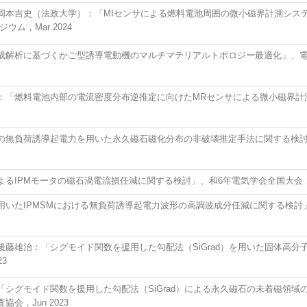
本吉史（法政大学）：「MIセンサによる燃料電池周囲の微小磁界計測システ
ム，Mar 2024
成解析に基づくかご型誘導電動機のマルチマテリアルトポロジー最適化」、
「燃料電池内部の電流密度分布逆推定に向けたMRセンサによる微小磁界計測シ
の無負荷誘導起電力を用いた永久磁石磁化分布の非破壊推定手法に関する検討」
IPMモータの磁石渦電流損任減に関する検討」、和6年電気学会全国大会，徳島、
いたIPMSMにおける無負荷誘導起電力波形の高調波成分任減に関する検討」、
藤雄治：「シグモイド関数を援用した勾配法（SiGrad）を用いた固体高分
3
シグモイド関数を援用した勾配法（SiGrad）による永久磁石の未着磁領域の
，Jun 2023