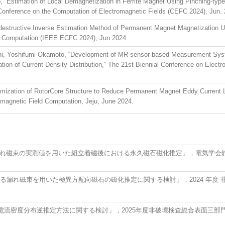
“Estimation of Local Demagnetization in Ferrite Magnet Using Pinching-typ
Conference on the Computation of Electromagnetic Fields (CEFC 2024), Jun. 
destructive Inverse Estimation Method of Permanent Magnet Magnetization
ld Computation (IEEE ECFC 2024), Jun 2024.
hi, Yoshifumi Okamoto, “Development of MR-sensor-based Measurement Syst
mation of Current Density Distribution,” The 21st Biennial Conference on Ele
ization of RotorCore Structure to Reduce Permanent Magnet Eddy Current L
omagnetic Field Computation, Jeju, June 2024.
れ磁束の実測値を用いた組立着磁後における永久磁石磁化推定」，電気学会静止
る漏れ磁束を用いた極異方配向磁石の磁化推定に関する検討」，2024 年度 非破
流密度分布逆推定方法に関する検討」，2025年度非破壞検査総合表面三部門