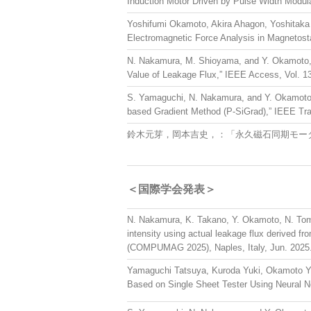
Induction Motor Driven by Pulse Width Modulat
Yoshifumi Okamoto, Akira Ahagon, Yoshitaka 
Electromagnetic Force Analysis in Magnetosta
N. Nakamura, M. Shioyama, and Y. Okamoto,
Value of Leakage Flux,” IEEE Access, Vol. 1
S. Yamaguchi, N. Nakamura, and Y. Okamoto,
based Gradient Method (P-SiGrad),” IEEE Tran
鈴木元芽，岡本吉史，：「永久磁石同期モータの無
＜国際学会発表＞
N. Nakamura, K. Takano, Y. Okamoto, N. Tomi
intensity using actual leakage flux derived f
(COMPUMAG 2025), Naples, Italy, Jun. 2025
Yamaguchi Tatsuya, Kuroda Yuki, Okamoto Yos
Based on Single Sheet Tester Using Neural N