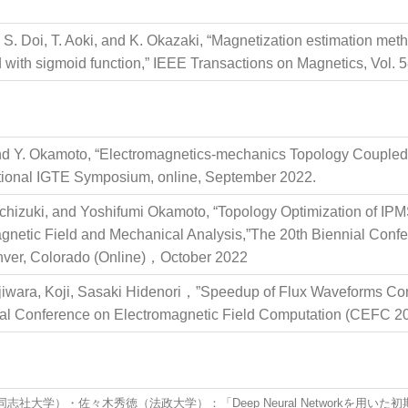
S. Doi, T. Aoki, and K. Okazaki, “Magnetization estimation me
ith sigmoid function,” IEEE Transactions on Magnetics, Vol. 5
and Y. Okamoto, “Electromagnetics-mechanics Topology Coupled
ational IGTE Symposium, online, September 2022.
chizuki, and Yoshifumi Okamoto, “Topology Optimization of IP
netic Field and Mechanical Analysis,”The 20th Biennial Confe
ver, Colorado (Online)，October 2022
iwara, Koji, Sasaki Hidenori，”Speedup of Flux Waveforms Con
nial Conference on Electromagnetic Field Computation (CEFC 2
大学）・佐々木秀徳（法政大学）：「Deep Neural Networkを用