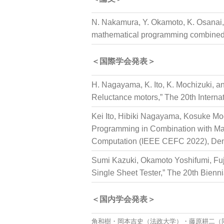
N. Nakamura, Y. Okamoto, K. Osanai, 
mathematical programming combined w
＜国際学会発表＞
H. Nagayama, K. Ito, K. Mochizuki, 
Reluctance motors,” The 20th Intern
Kei Ito, Hibiki Nagayama, Kosuke Mo
Programming in Combination with Mag
Computation (IEEE CEFC 2022), Den
Sumi Kazuki, Okamoto Yoshifumi, Fuj
Single Sheet Tester,” The 20th Bien
＜国内学会発表＞
角和樹・岡本吉史（法政大学）・藤原耕二（同志社