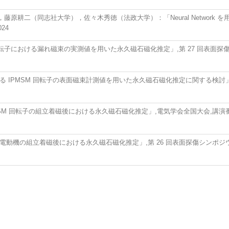
原耕二（同志社大学），佐々木秀徳（法政大学）：「Neural Network
24
子における漏れ磁束の実測値を用いた永久磁石磁化推定」,第 27 回表面探傷シンポ
る IPMSM 回転子の表面磁束計測値を用いた永久磁石磁化推定に関する検討」,電気
M 回転子の組立着磁後における永久磁石磁化推定」,電気学会全国大会,講演番号 5-0
動機の組立着磁後における永久磁石磁化推定」,第 26 回表面探傷シンポジウム講演論文集