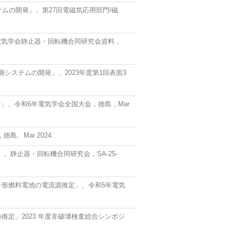
ムの開発」、第27回電磁気応用部門/磁
電気学会静止器・回転機合同研究会資料，
ステムの開発」、2023年度第1回表面3
、令和6年電気学会全国大会，徳島，Mar
Mar 2024.
静止器・回転機合同研究会，SA-25-
子形燃料電池の電流源推定」、令和5年電気
推定」2023 年度非破壊検査総合シンボジ