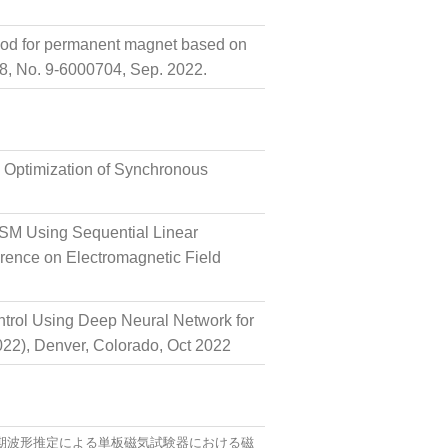
thod for permanent magnet based on
8, No. 9-6000704, Sep. 2022.
 Optimization of Synchronous
MSM Using Sequential Linear
rence on Electromagnetic Field
trol Using Deep Neural Network for
022), Denver, Colorado, Oct 2022
いた初期波形推定による単板磁気試験器における磁