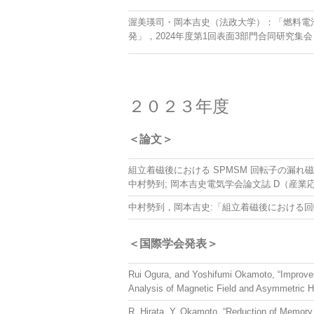
渥美瑛司・岡本吉史（法政大学）：「燃料電
発」，2024年度第1回表面3部門合同研究集会，
２０２３年度
＜論文＞
組立着磁後における SPMSM
中村勢到; 岡本吉史
電気学会論文誌 D（産業応用部
中村勢到，岡本吉史:「組立着磁後における回転子の漏れ磁
＜国際学会発表＞
Rui Ogura, and Yoshifumi Okamoto, “Improvem
Analysis of Magnetic Field and Asymmetric Ha
R. Hirata, Y. Okamoto, “Reduction of Memory