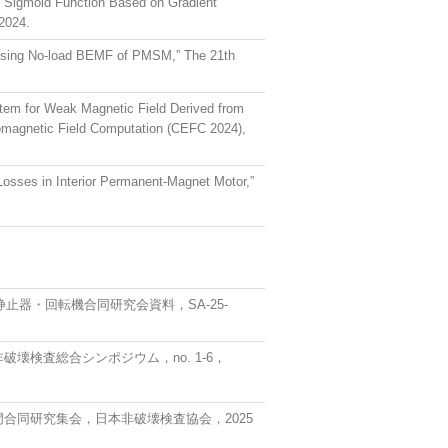
e Sigmoid Function Based on Gradient
2024.
 Using No-load BEMF of PMSM,” The 21th
em for Weak Magnetic Field Derived from
ctromagnetic Field Computation (CEFC 2024),
osses in Interior Permanent-Magnet Motor,”
器・回転機合同研究会資料，SA-25-
壊検査総合シンポジウム，no. 1-6，
合同研究集会，日本非破壊検査協会，2025