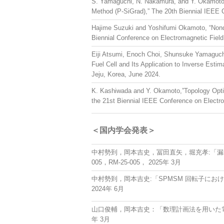
S. Yamaguchi, N. Nakamura, and Y. Okamoto, 
Method (P-SiGrad),” The 20th Biennial IEEE 
Hajime Suzuki and Yoshifumi Okamoto, “Non
Biennial Conference on Electromagnetic Fie
Eiji Atsumi, Enoch Choi, Shunsuke Yamaguc
Fuel Cell and Its Application to Inverse Esti
Jeju, Korea, June 2024.
K. Kashiwada and Y. Okamoto,”Topology Optim
the 21st Biennial IEEE Conference on Electr
＜国内学会発表＞
中村勢到，岡本吉史，冨田直矢，堀充孝:「漏
005，RM-25-005， 2025年 3月
中村勢到，岡本吉史:「SPMSM 回転子におけ
2024年 6月
山口俊輔，岡本吉史：「数理計画法を用いた電
年 3月