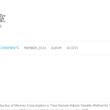
室
室
ACHIVEMENTS
MEMBER_2026
ALBUM
ACCESS
duction of Memory Consumption in Time Domain Adjoint Variable Method for T